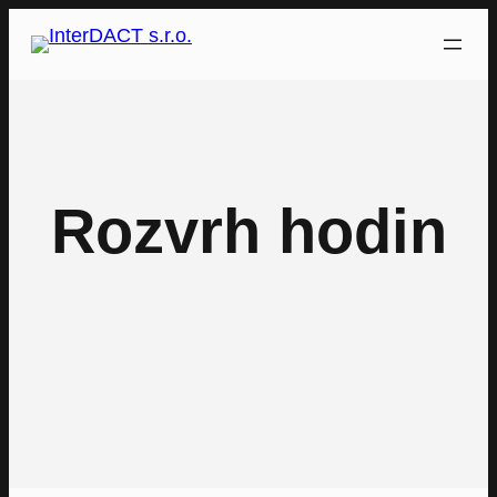
Přeskočit
na
obsah
Rozvrh hodin