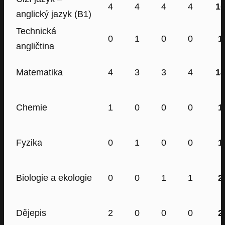
4
4
4
4
1
anglický jazyk (B1)
Technická
0
1
0
0
1
angličtina
Matematika
4
3
3
4
1
Chemie
1
0
0
0
1
Fyzika
0
1
0
0
1
Biologie a ekologie
0
0
1
1
2
Dějepis
2
0
0
0
2