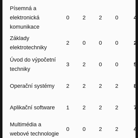
Písemná a
elektronická
0
2
2
0
4
komunikace
Základy
2
0
0
0
2
elektrotechniky
Úvod do výpočetní
3
2
0
0
5
techniky
Operační systémy
2
2
2
2
8
Aplikační software
1
2
2
2
7
Multimédia a
0
0
2
2
4
webové technologie