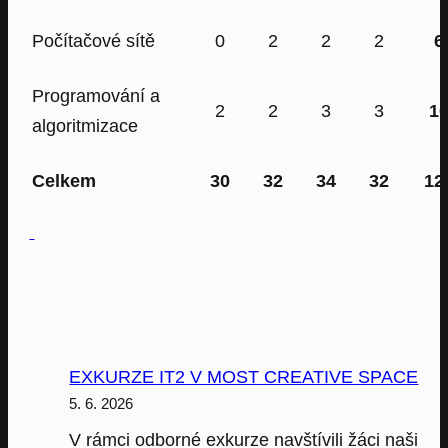
Počítačové sítě
0
2
2
2
6
Programování a
2
2
3
3
1
algoritmizace
Celkem
30
32
34
32
12
EXKURZE IT2 V MOST CREATIVE SPACE
5. 6. 2026
V rámci odborné exkurze navštívili žáci naši