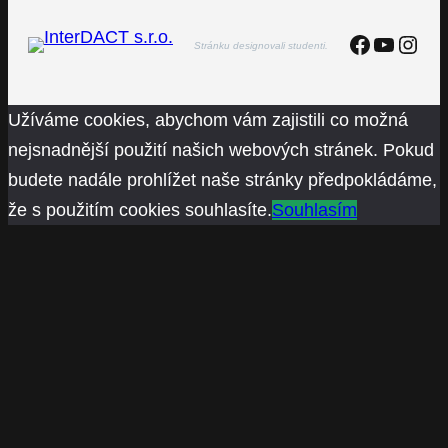
Faceboo
YouTu
Inst
Stránku designovali studenti.
Užíváme cookies, abychom vám zajistili co možná
nejsnadnější použití našich webových stránek. Pokud
budete nadále prohlížet naše stránky předpokládáme,
že s použitím cookies souhlasíte.
Souhlasím