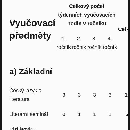
Celkový počet
týdenních vyučovacích
Vyučovací
hodin v ročníku
Cel
předměty
1.
2.
3.
4.
ročník
ročník
ročník
ročník
a) Základní
Český jazyk a
3
3
3
3
1
literatura
Literární seminář
0
1
1
1
3
Cizí jazyk –