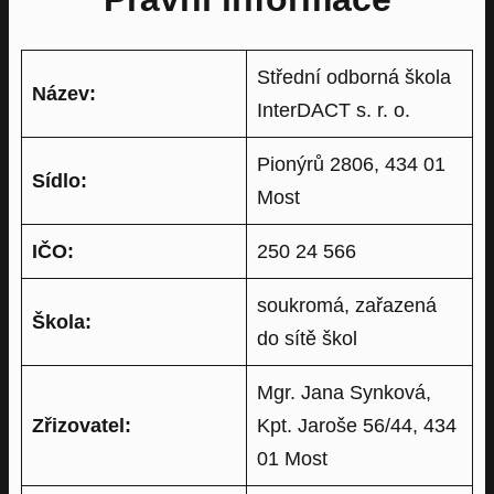
Střední odborná škola
Název:
InterDACT s. r. o.
Pionýrů 2806, 434 01
Sídlo:
Most
IČO:
250 24 566
soukromá, zařazená
Škola:
do sítě škol
Mgr. Jana Synková,
Zřizovatel:
Kpt. Jaroše 56/44, 434
01 Most