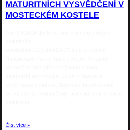
MATURITNÍCH VYSVĚDČENÍ V
MOSTECKÉM KOSTELE
Dne 2.6.2026 došlo ke slavnostnímu předání
maturitního
vysvědčení SOŠ InterDACT s.r.o. v Kostele
Nanebevzetí Panny Marie v Mostě. Maturitní
vysvědčení bylo předáno žákům z oboru
Informační technologie, Sociální činnost a
Veřejnoprávní činnost. Slavnostního předávání
se zúčastnilo, vedení školy, učitelský sbor a rodiče
maturantů
Číst více »