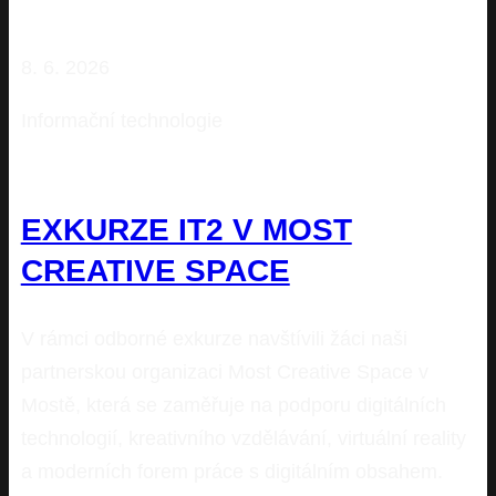
8. 6. 2026
Informační technologie
EXKURZE IT2 V MOST
CREATIVE SPACE
V rámci odborné exkurze navštívili žáci naši
partnerskou organizaci Most Creative Space v
Mostě, která se zaměřuje na podporu digitálních
technologií, kreativního vzdělávání, virtuální reality
a moderních forem práce s digitálním obsahem.