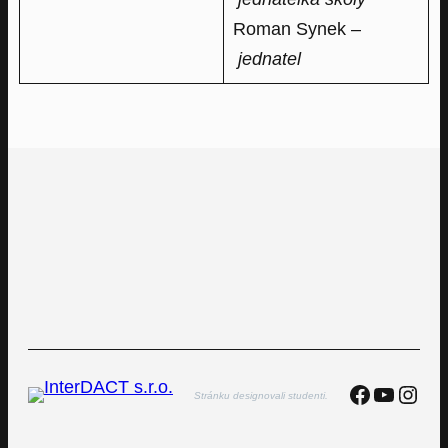
Roman Synek –
jednatel
Faceboo
YouTu
Inst
Stránku designovali studenti.