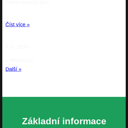
Cílem exkurze bylo
Číst více »
5. 6. 2026
« Předchozí
Další »
Základní informace