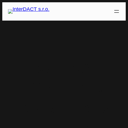
Přeskočit
na
obsah
VČ2 NA
EXKURZI V
OBLASTNÍM