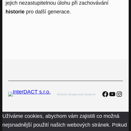
jejich nezastupitelnou úlohu při zachovávání
historie
pro další generace.
Faceboo
YouTu
Inst
Stránku designovali studenti.
Užíváme cookies, abychom vám zajistili co možná
nejsnadnější použití našich webových stránek. Pokud