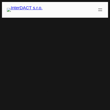
Přeskočit
na
obsah
PROJEKT
ERASMUS+
„ENJOY