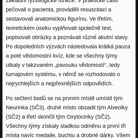
základní fyziologické funkce. V praktické části
pečovali o pacienta, prováděli resuscitaci a
sestavovali anatomickou figurínu. Ve třetím,
teoretickém úseku vyplňovali společně test,
popisovali obrázky a poznávali různé akutní stavy.
Po dopoledních výzvách následovala krátká pauza
a poté vědomostní kvíz, kde se všechny týmy
utkaly v takzvaném „pavouku vědomostí“, tedy
turnajovém systému, v němž se rozhodovalo o
nejrychlejších a nejpřesnějších odpovědích.
Po sečtení bodů se na prvním místě umístil tým
Neurinka (SČ3), druhé místo obsadil tým Alveolky
(SČ2) a třetí skončil tým Oxytocinky (SČ2).
Všechny týmy získaly sladkou odměnu a první tři
místa navíc medaile, buchtu a drobné dárky. Všem