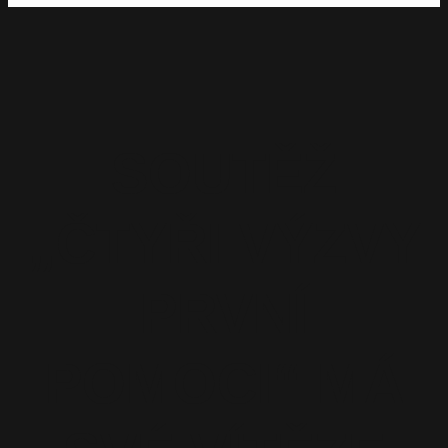
SOUTĚŽ
„ČTYŘI VÝZVY
PRVNÍ
POMOCI“ MÁ