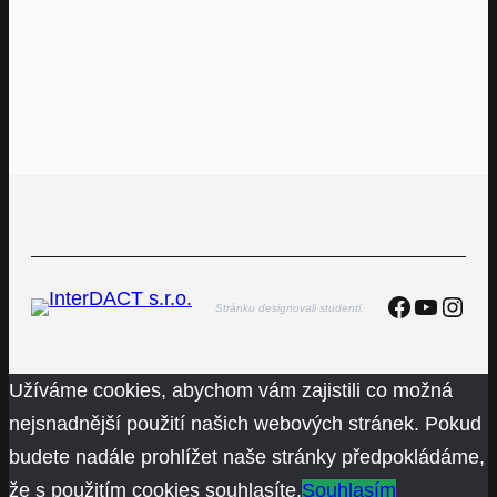
Faceboo
YouTu
Inst
Stránku designovali studenti.
Užíváme cookies, abychom vám zajistili co možná
nejsnadnější použití našich webových stránek. Pokud
budete nadále prohlížet naše stránky předpokládáme,
že s použitím cookies souhlasíte.
Souhlasím