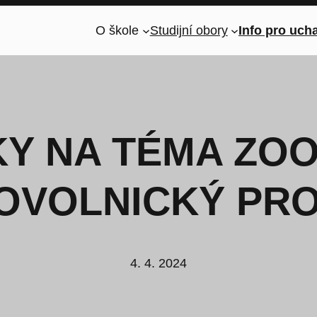
O škole
Studijní obory
Info pro uch
Y NA TÉMA ZOO
OVOLNICKÝ PR
4. 4. 2024