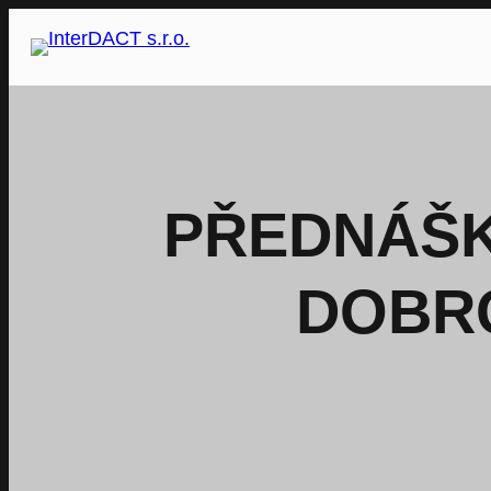
Přeskočit
na
obsah
PŘEDNÁŠK
DOBR