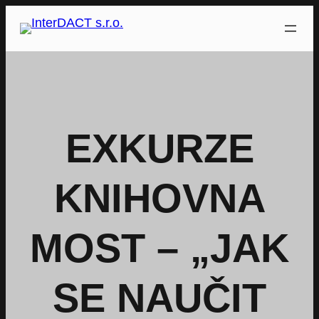
Přeskočit
na
obsah
EXKURZE
KNIHOVNA
MOST – „JAK
SE NAUČIT