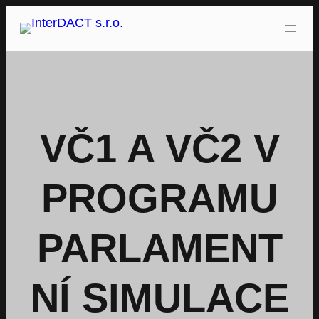
Přeskočit
na
obsah
VČ1 A VČ2 V
PROGRAMU
PARLAMENT
NÍ SIMULACE