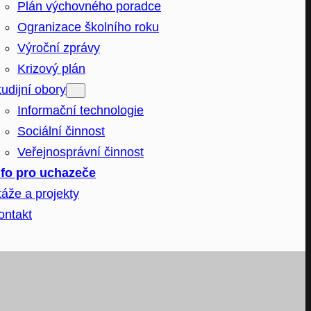
Plán výchovného poradce
Ogranizace školního roku
Výroční zprávy
Krizový plán
tudijní obory
Informační technologie
Sociální činnost
Veřejnosprávní činnost
nfo pro uchazeče
táže a projekty
ontakt