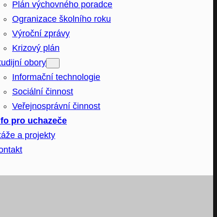
Plán výchovného poradce
Ogranizace školního roku
Výroční zprávy
Krizový plán
tudijní obory
Informační technologie
Sociální činnost
Veřejnosprávní činnost
nfo pro uchazeče
táže a projekty
ontakt