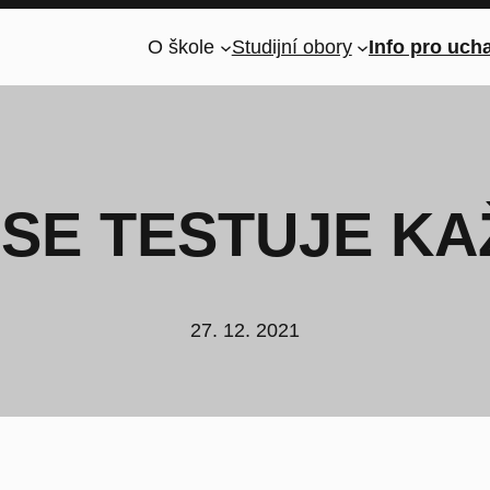
O škole
Studijní obory
Info pro uch
2 SE TESTUJE K
27. 12. 2021