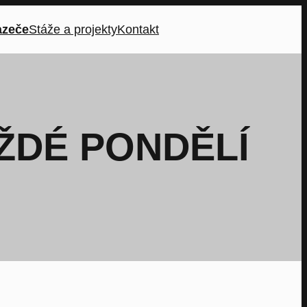
azeče
Stáže a projekty
Kontakt
AŽDÉ PONDĚLÍ