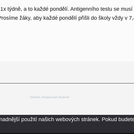
x týdně, a to každé pondělí. Antigenního testu se musí p
rosíme žáky, aby každé pondělí přišli do školy vždy v 7
Stránku designovali studenti.
nadnější použití našich webových stránek. Pokud budete