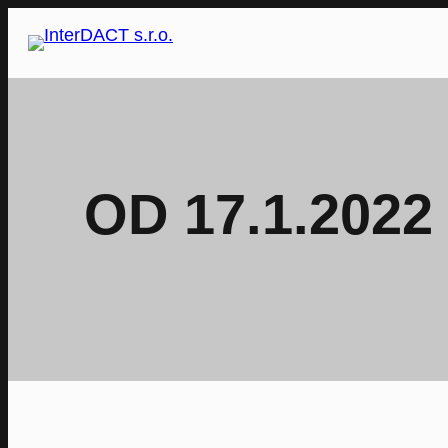
Přeskočit
na
obsah
OD 17.1.202