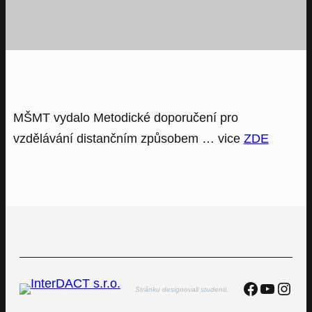
MŠMT vydalo Metodické doporučení pro
vzdělávání distančním způsobem … vice
ZDE
Faceboo
YouTu
Inst
Stránku designovali studenti.