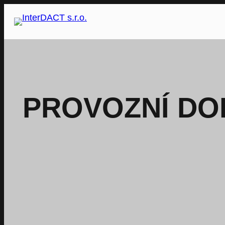
Přeskočit
na
obsah
PROVOZNÍ DO