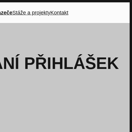
azeče
Stáže a projekty
Kontakt
NÍ PŘIHLÁŠEK