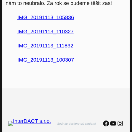
nám to neubralo. Za rok se budeme těšit zas!
IMG_20191113_105836
IMG_20191113_110327
IMG_20191113_111832
IMG_20191113_100307
Faceboo
YouTu
Inst
Stránku designovali studenti.