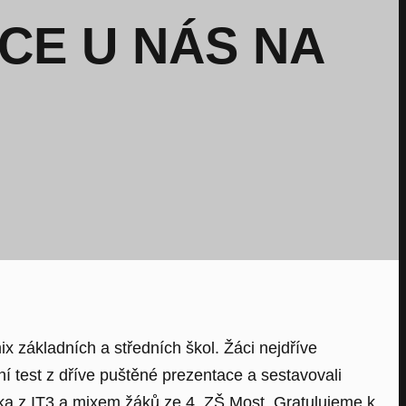
CE U NÁS NA
x základních a středních škol. Žáci nejdříve
í test z dříve puštěné prezentace a sestavovali
ka z IT3 a mixem žáků ze 4. ZŠ Most. Gratulujeme k