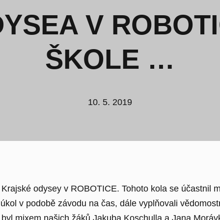
YSEA V ROBOTI
ŠKOLE …
10. 5. 2019
o Krajské odysey v ROBOTICE. Tohoto kola se účastnil mi
t úkol v podobě závodu na čas, dále vyplňovali vědomostn
m byl mixem našich žáků Jakuba Koschulla a Jana Moráv