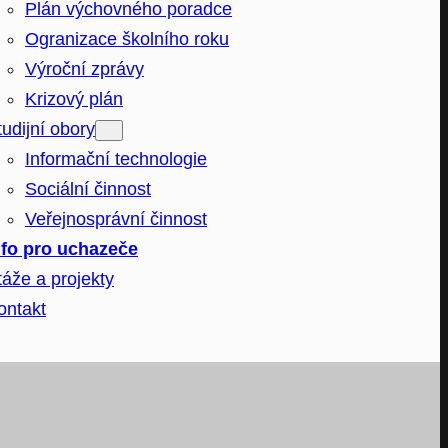
Plán výchovného poradce
Ogranizace školního roku
Výroční zprávy
Krizový plán
tudijní obory
Informační technologie
Sociální činnost
Veřejnosprávní činnost
nfo pro uchazeče
táže a projekty
ontakt