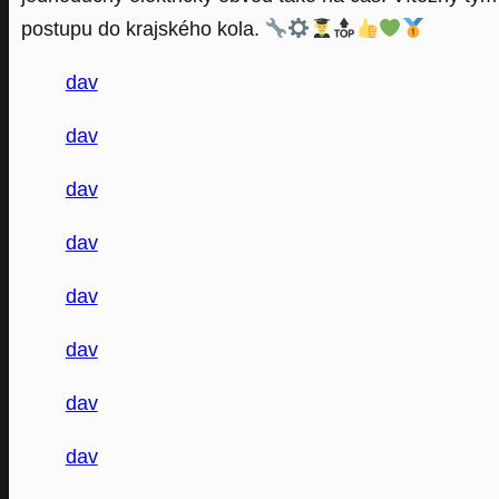
postupu do krajského kola.
dav
dav
dav
dav
dav
dav
dav
dav