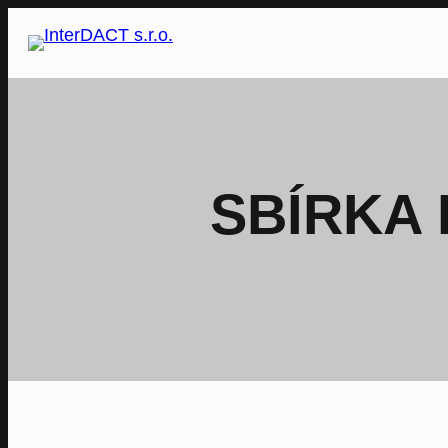
Přeskočit
na
obsah
SBÍRKA