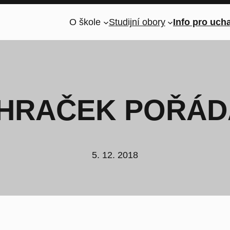
O škole
Studijní obory
Info pro uch
 HRAČEK POŘÁD
5. 12. 2018