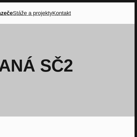
azeče
Stáže a projekty
Kontakt
ANÁ SČ2