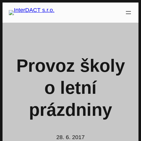
Přeskočit
na
obsah
Provoz školy
o letní
prázdniny
28. 6. 2017