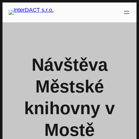
Přeskočit
na
obsah
Návštěva
Městské
knihovny v
Mostě