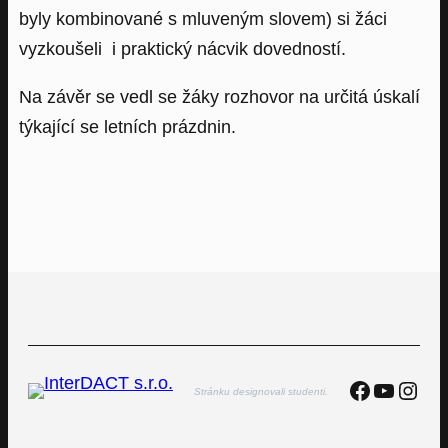
byly kombinované s mluveným slovem) si žáci
vyzkoušeli i praktický nácvik dovedností.
Na závěr se vedl se žáky rozhovor na určitá úskalí
týkající se letních prázdnin.
Faceboo
YouTu
Inst
Stránku designovali studenti.