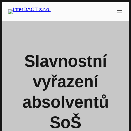
Přeskočit
na
obsah
Slavnostní
vyřazení
absolventů
SoŠ