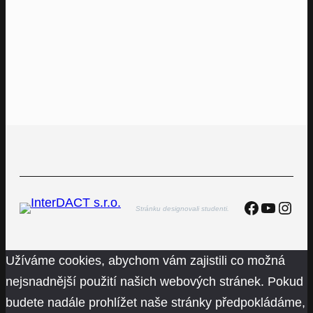
Faceboo
YouTu
Inst
Stránku designovali studenti.
Užíváme cookies, abychom vám zajistili co možná
nejsnadnější použití našich webových stránek. Pokud
budete nadále prohlížet naše stránky předpokládáme,