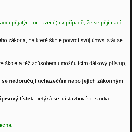
amu přijatých uchazečů) i v případě, že se přijímací
o zákona, na které škole potvrdí svůj úmysl stát se
ve škole a též způsobem umožňujícím dálkový přístup,
již se nedoručují uchazečům nebo jejich zákonným
pisový lístek,
netýká se nástavbového studia,
řezna.