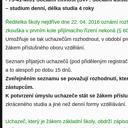
– studium denní, délka studia 4 roky
Ředitelka školy nejdříve dne 22. 04. 2016 oznámí rozho
zkouška v prvním kole přijímacího řízení nekoná (§ 6
Umožňuje se tak uchazečům rozhodnout, v období pro u
žákem příslušného oboru vzdělání.
Seznam přijatých uchazečů (pod přiděleným registrač
a to alespoň po dobu 15 dnů.
Zveřejněním seznamu se považují rozhodnutí, kter
zástupcům.
K potvrzení úmyslu uchazeče stát se žákem příslu
zkráceného studia a jiné než denní formy vzdělávání.
Uchazeč, který je žákem základní školy, obdrží zápisov