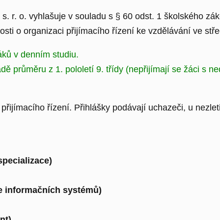
r. o. vyhlašuje v souladu s § 60 odst. 1 školského zákona
sti o organizaci přijímacího řízení ke vzdělávání ve stř
áků v denním studiu.
ě průměru z 1. pololetí 9. třídy (nepřijímají se žáci s ne
řijímacího řízení. Přihlášky podávají uchazeči, u nezleti
specializace)
ce informačních systémů)
nt)