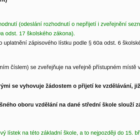
dnutí (odeslání rozhodnutí o nepřijetí i zveřejnění sezn
0a odst. 17 školského zákona).
platnění zápisového lístku podle § 60a odst. 6 školskéh
ním číslem) se zveřejňuje na veřejně přístupném místě 
ými se vyhovuje žádostem o přijetí ke vzdělávání, 
šného oboru vzdělání na dané střední škole slouží zá
ý lístek na této základní škole, a to nejpozději do 15. b