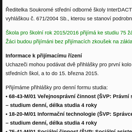
Ředitelka Soukromé střední odborné školy InterDACT s. 
vyhláškou č. 671/2004 Sb., kterou se stanoví podrobno
Škola pro školní rok 2015/2016 přijímá ke studiu 75 ž
Žáci budou přijímáni bez přijímacích zkoušek na základ
Informace k přijímacímu řízení
Uchazeči mohou podávat dvě přihlášky pro první kolo p
středních škol, a to do 15. března 2015.
Přijímáme přihlášky pro denní formu studia:
• 68-43-M/01 Veřejnosprávní činnost (ŠVP: Právní 
– studium denní, délka studia 4 roky
• 18-20-M/01 Informační technologie (ŠVP: Správ
– studium denní, délka studia 4 roky
• 75-41-M/01 Sociální činnost (ŠVP: Sociální asiste