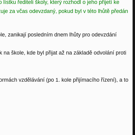
ku řediteli školy, který rozhodl o jeho přijetí ke
uje za včas odevzdaný, pokud byl v této lhůtě předán
le, zanikají posledním dnem lhůty pro odevzdání
 na škole, kde byl přijat až na základě odvolání proti
ormách vzdělávání (po 1. kole přijímacího řízení), a to