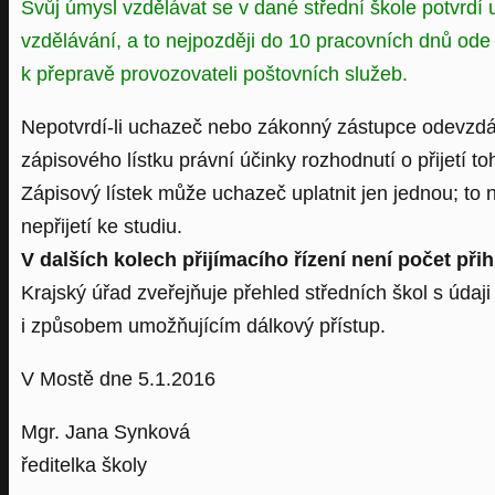
Svůj úmysl vzdělávat se v dané střední škole potvrdí 
vzdělávání, a to nejpozději do 10 pracovních dnů ode
k přepravě provozovateli poštovních služeb.
Nepotvrdí-li uchazeč nebo zákonný zástupce odevzdán
zápisového lístku právní účinky rozhodnutí o přijetí t
Zápisový lístek může uchazeč uplatnit jen jednou; to n
nepřijetí ke studiu.
V dalších kolech přijímacího řízení není počet př
Krajský úřad zveřejňuje přehled středních škol s údaji
i způsobem umožňujícím dálkový přístup.
V Mostě dne 5.1.2016
Mgr. Jana Synková
ředitelka školy