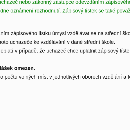
uchazeč nebo zákonný zástupce odevzdáním zápisového líst
 dne oznámení rozhodnutí. Zápisový lístek se také považ
ím zápisového lístku úmysl vzdělávat se na střední ško
ohoto uchazeče ke vzdělávání v dané střední škole.
eplatí v případě, že uchazeč chce uplatnit zápisový lístek
ihlášek omezen.
 o počtu volných míst v jednotlivých oborech vzdělání a f