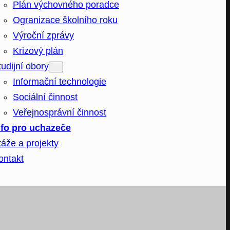
Plán výchovného poradce
Ogranizace školního roku
Výroční zprávy
Krizový plán
tudijní obory
Informační technologie
Sociální činnost
Veřejnosprávní činnost
nfo pro uchazeče
táže a projekty
ontakt