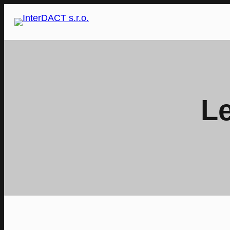
Přeskočit
na
obsah
Le