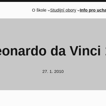
O škole
Studijní obory
Info pro uch
onardo da Vinci
27. 1. 2010