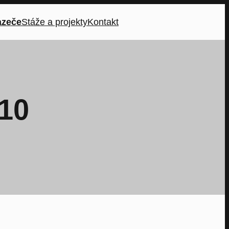
azeče
Stáže a projekty
Kontakt
 10