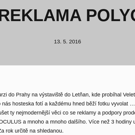
REKLAMA POLY
13. 5. 2016
exkurzi do Prahy na výstaviště do Letňan, kde probíha
ás hosteska fotí a každému hned běží fotku vyvolat … p
t ty nejmodernější věci co se reklamy a podpory prodeje t
ýle OCULUS a mnoho a mnoho dalšího. Více než 3 hodiny 
a rok určitě na shledanou.