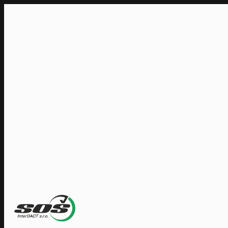
Přeskočit
na
obsah