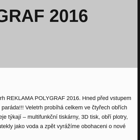
GRAF 2016
l Veletrh REKLAMA POLYGRAF 2016. Hned před vstupem
aráda!!! Veletrh probíhá celkem ve čtyřech obřích
ýkají – multifunkční tiskárny, 3D tisk, obří plotry,
utekly jako voda a zpět vyrážíme obohaceni o nové