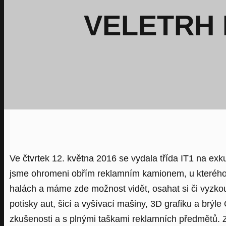
VELETRH 
Ve čtvrtek 12. května 2016 se vydala třída IT1 na 
jsme ohromeni obřím reklamním kamionem, u kterého n
halách a máme zde možnost vidět, osahat si či vyzkouše
potisky aut, šicí a vyšívací mašiny, 3D grafiku a br
zkušenosti a s plnými taškami reklamních předmětů. Z