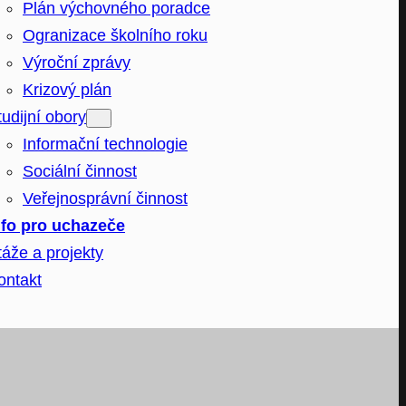
Plán výchovného poradce
Ogranizace školního roku
Výroční zprávy
Krizový plán
tudijní obory
Informační technologie
Sociální činnost
Veřejnosprávní činnost
nfo pro uchazeče
táže a projekty
ontakt