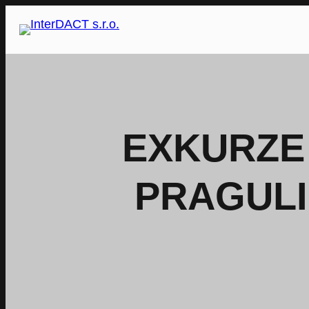
Přeskočit
na
obsah
EXKURZE 
PRAGULI