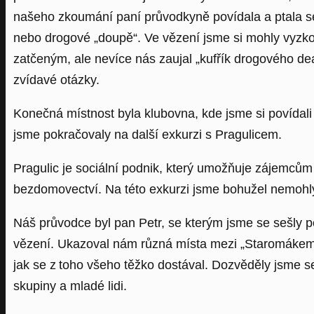
našeho zkoumání paní průvodkyně povídala a ptala se 
nebo drogové „doupě“. Ve vězení jsme si mohly vyzkou
zatčeným, ale nevíce nás zaujal „kufřík drogového de
zvídavé otázky.
Konečná místnost byla klubovna, kde jsme si povídali
jsme pokračovaly na další exkurzi s Pragulicem.
Pragulic je sociální podnik, který umožňuje zájemcům z
bezdomovectví. Na této exkurzi jsme bohužel nemohly f
Náš průvodce byl pan Petr, se kterým jsme se sešly pod
vězení. Ukazoval nám různá místa mezi „Staromákem 
jak se z toho všeho těžko dostával. Dozvěděly jsme se,
skupiny a mladé lidi.