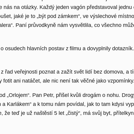
nás na otázky. Každý jeden vagón představoval jednu čá
šet, jaké je to „být pod zámkem“, ve výslechové místnos
alera“. Paní průvodkyně nám vysvětlila, co všechno můž
 o osudech hlavních postav z filmu a dovyplnily dotazník
 řad veřejnosti poznat a zažít svět lidí bez domova, a tí
otit ani natáčet, ale nic není tak věčné jako vzpomínky
 „Orlojem“. Pan Petr, přišel kvůli drogám o nohu. Drogy v
a Karlákem“ a k tomu nám povídal, jak to tam kdysi vy
 že teď je už naštěstí 5 let „čistý“, má svůj byt, přítelk