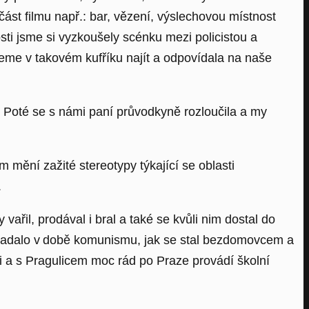
st filmu např.: bar, vězení, výslechovou místnost
ti jsme si vyzkoušely scénku mezi policistou a
eme v takovém kufříku najít a odpovídala na naše
. Poté se s námi paní průvodkyně rozloučila a my
m mění zažité stereotypy týkající se oblasti
.
ařil, prodával i bral a také se kvůli nim dostal do
padalo v době komunismu, jak se stal bezdomovcem a
yni a s Pragulicem moc rád po Praze provádí školní