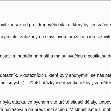
vil kousek od protidrogového vlaku, který byl jen začát
rojekt, založený na smyslovém prožitku a interaktivitě,
stavila, nabídla nám pití a malou svačinu a pustila se d
dotazník. V dotaznících, které byly anonymní, se nás pt
měl smysl :-)… Další otázky v dotazníku už byly zaměřen
m byla otázka, co bychom v té určité situaci dělaly. Odp
erá navazovala na předchozí scénu. Místnost jsme si mohl