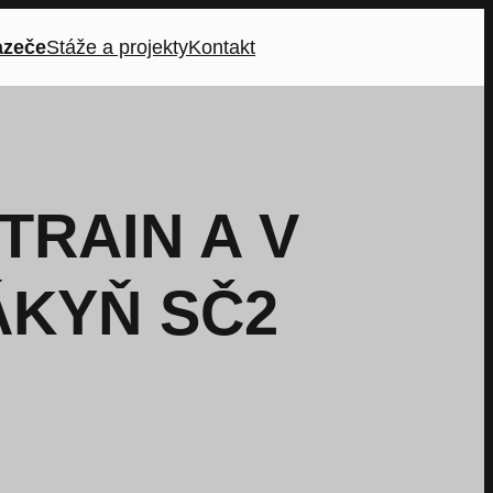
azeče
Stáže a projekty
Kontakt
TRAIN A V
ÁKYŇ SČ2