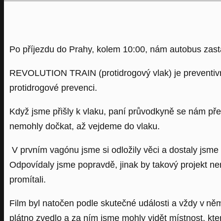
Po příjezdu do Prahy, kolem 10:00, nám autobus zasta
REVOLUTION TRAIN (protidrogový vlak) je preventivní p
protidrogové prevenci.
Když jsme přišly k vlaku, paní průvodkyně se nám před
nemohly dočkat, až vejdeme do vlaku.
V prvním vagónu jsme si odložily věci a dostaly jsme 
Odpovídaly jsme popravdě, jinak by takový projekt ne
promítali.
Film byl natočen podle skutečné události a vždy v ně
plátno zvedlo a za ním jsme mohly vidět místnost, kt