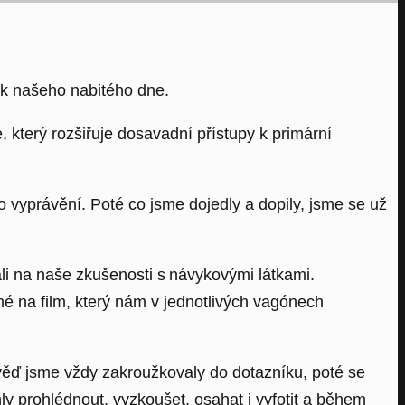
ek našeho nabitého dne.
 který rozšiřuje dosavadní přístupy k primární
o vyprávění. Poté co jsme dojedly a dopily, jsme se už
ali na naše zkušenosti s návykovými látkami.
é na film, který nám v jednotlivých vagónech
ověď jsme vždy zakroužkovaly do dotazníku, poté se
y prohlédnout, vyzkoušet, osahat i vyfotit a během