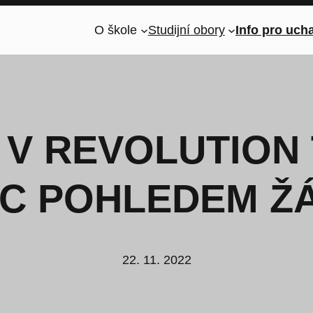
O škole
Studijní obory
Info pro uch
V REVOLUTION 
C POHLEDEM Ž
22. 11. 2022