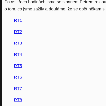
Po asi třech hodinách jsme se s panem Petrem rozlouč
o tom, co jsme zažily a doufáme, že se opět někam s
RT1
RT2
RT3
RT4
RT5
RT6
RT7
RT8