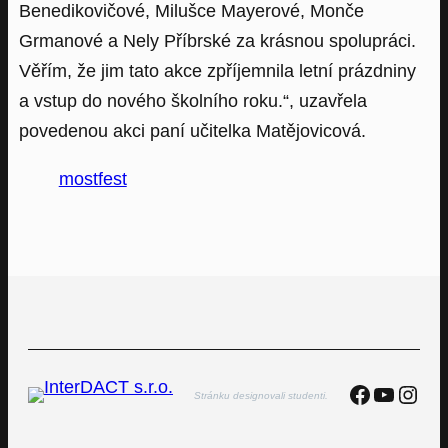
Benedikovičové, Milušce Mayerové, Monče
Grmanové a Nely Příbrské za krásnou spolupráci.
Věřím, že jim tato akce zpříjemnila letní prázdniny
a vstup do nového školního roku.“, uzavřela
povedenou akci paní učitelka Matějovicová.
mostfest
Faceboo
YouTu
Inst
Stránku designovali studenti.