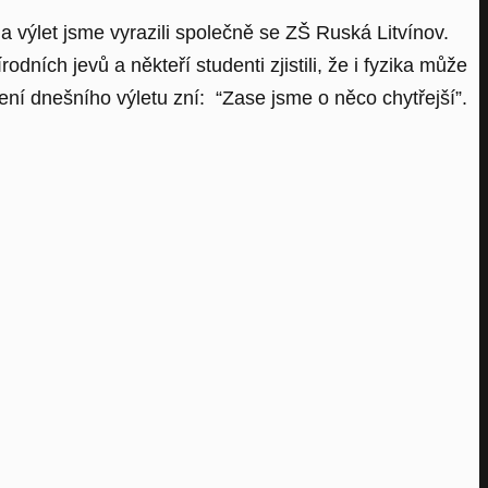
a výlet jsme vyrazili společně se ZŠ Ruská Litvínov.
odních jevů a někteří studenti zjistili, že i fyzika může
ení dnešního výletu zní: “Zase jsme o něco chytřejší”.