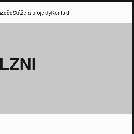
azeče
Stáže a projekty
Kontakt
PLZNI