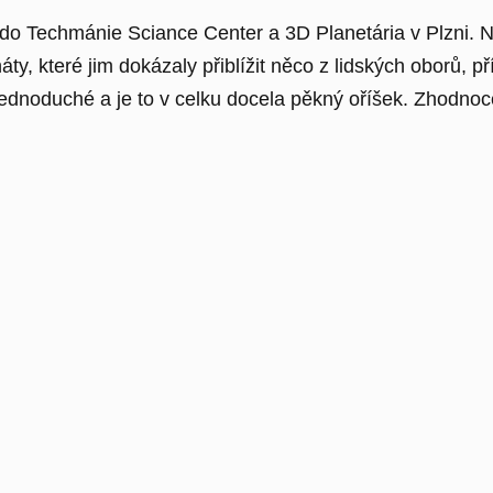
 do Techmánie Sciance Center a 3D Planetária v Plzni. N
y, které jim dokázaly přiblížit něco z lidských oborů, přír
 jednoduché a je to v celku docela pěkný oříšek. Zhodnoc