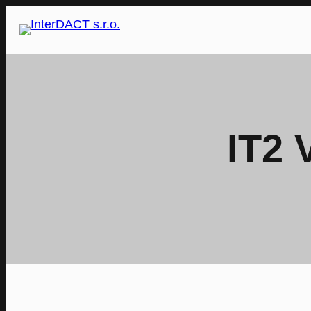
Přeskočit
na
obsah
IT2 