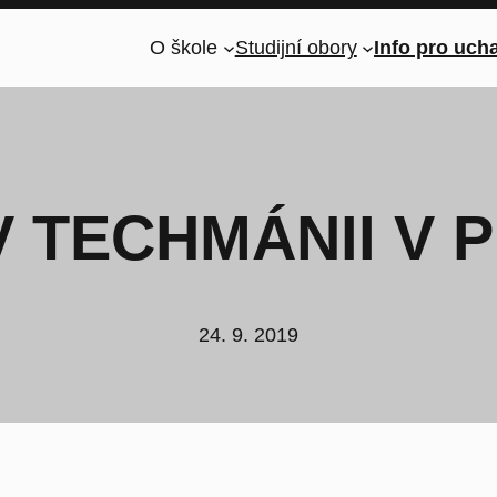
O škole
Studijní obory
Info pro uch
V TECHMÁNII V 
24. 9. 2019