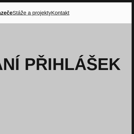
azeče
Stáže a projekty
Kontakt
NÍ PŘIHLÁŠEK