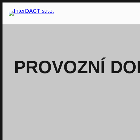
Přeskočit
na
obsah
PROVOZNÍ DO