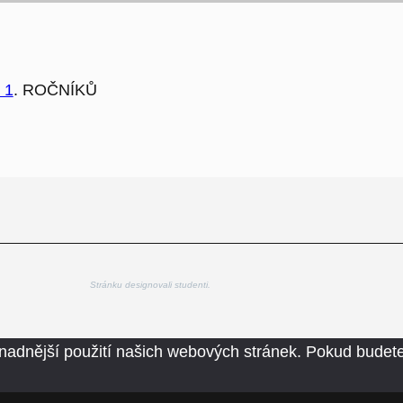
 1
. ROČNÍKŮ
Stránku designovali studenti.
nadnější použití našich webových stránek. Pokud budete