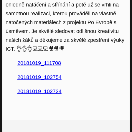
ohledně natáčení a stříhání a poté už se vrhli na
samotnou realizaci, kterou prováděli na vlastně
natočených materiálech z projektu Po Evropě s
úsměvem. Je skvělé sledovat odlišnou kreativitu
našich žáků a děkujeme za skvělé zpestření výuky
ICT.
👌
👌
👌
💻
💻
💻
🎥
🎥
🎥
20181019_111708
20181019_102754
20181019_102724