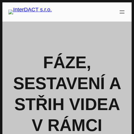
Přeskočit
na
obsah
FÁZE,
SESTAVENÍ A
STŘIH VIDEA
V RÁMCI