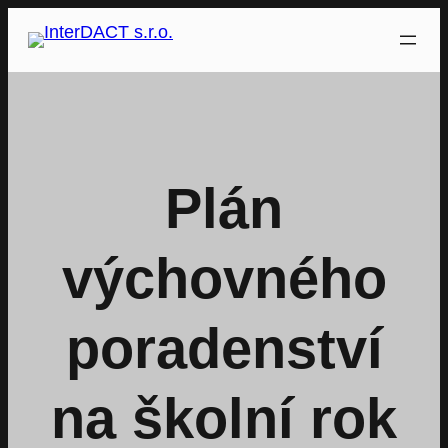
Přeskočit
na
obsah
Plán
výchovného
poradenství
na školní rok