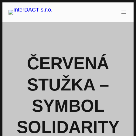
Přeskočit
na
obsah
ČERVENÁ
STUŽKA –
SYMBOL
SOLIDARITY