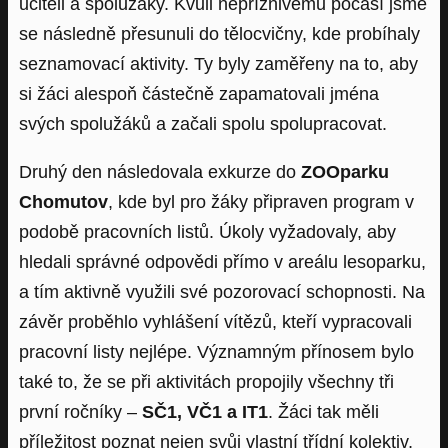
učiteli a spolužáky. Kvůli nepříznivému počasí jsme
se následně přesunuli do tělocvičny, kde probíhaly
seznamovací aktivity. Ty byly zaměřeny na to, aby
si žáci alespoň částečně zapamatovali jména
svých spolužáků a začali spolu spolupracovat.
Druhý den následovala exkurze do
ZOOparku
Chomutov
, kde byl pro žáky připraven program v
podobě pracovních listů. Úkoly vyžadovaly, aby
hledali správné odpovědi přímo v areálu lesoparku,
a tím aktivně využili své pozorovací schopnosti. Na
závěr proběhlo vyhlášení vítězů, kteří vypracovali
pracovní listy nejlépe. Významným přínosem bylo
také to, že se při aktivitách propojily všechny tři
první ročníky –
SČ1, VČ1 a IT1
. Žáci tak měli
příležitost poznat nejen svůj vlastní třídní kolektiv,