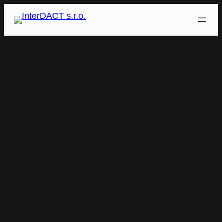
Přeskočit
na
obsah
ADAPTAČNÍ
DNY PRVNÍCH
ROČNÍKŮ