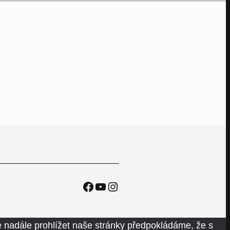
Facebook
YouTube
Instagram
 nadále prohlížet naše stránky předpokládáme, že s