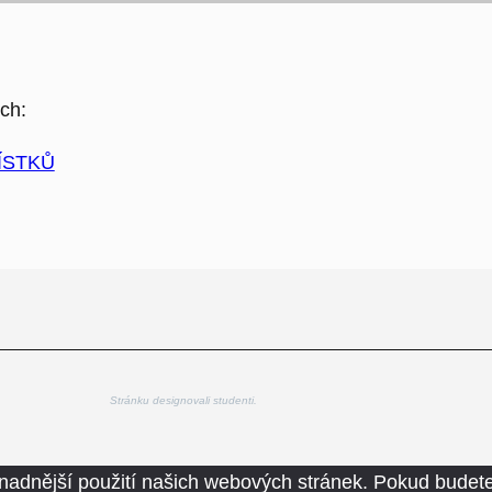
ch:
ÍSTKŮ
Stránku designovali studenti.
nadnější použití našich webových stránek. Pokud budete