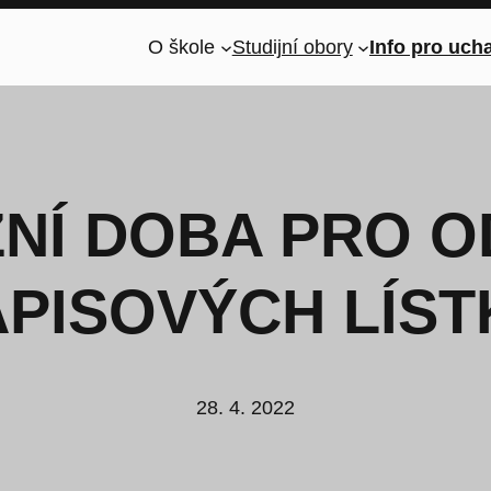
O škole
Studijní obory
Info pro uch
NÍ DOBA PRO O
ÁPISOVÝCH LÍST
28. 4. 2022