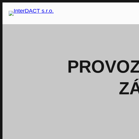
Přeskočit
na
obsah
PROVOZ
Z