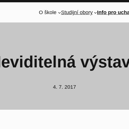
O škole
Studijní obory
Info pro uch
eviditelná výsta
4. 7. 2017