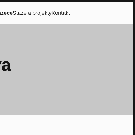
azeče
Stáže a projekty
Kontakt
va