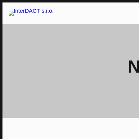
Přeskočit
na
obsah
N