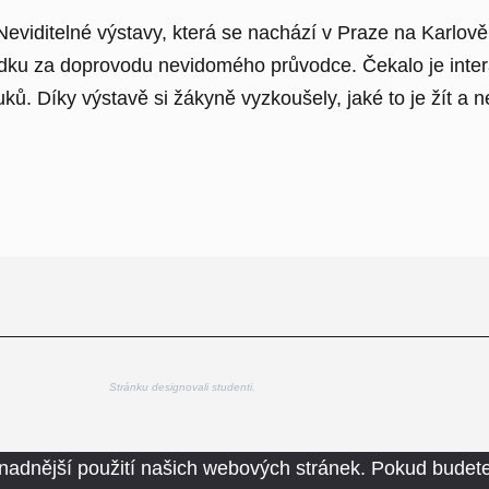
 Neviditelné výstavy, která se nachází v Praze na Karl
ídku za doprovodu nevidomého průvodce. Čekalo je intera
ů. Díky výstavě si žákyně vyzkoušely, jaké to je žít a n
Stránku designovali studenti.
nadnější použití našich webových stránek. Pokud budete